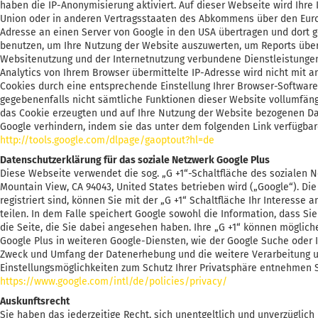
haben die IP-Anonymisierung aktiviert. Auf dieser Webseite wird Ihre
Union oder in anderen Vertragsstaaten des Abkommens über den Europ
Adresse an einen Server von Google in den USA übertragen und dort g
benutzen, um Ihre Nutzung der Website auszuwerten, um Reports übe
Websitenutzung und der Internetnutzung verbundene Dienstleistunge
Analytics von Ihrem Browser übermittelte IP-Adresse wird nicht mit
Cookies durch eine entsprechende Einstellung Ihrer Browser-Software 
gegebenenfalls nicht sämtliche Funktionen dieser Website vollumfäng
das Cookie erzeugten und auf Ihre Nutzung der Website bezogenen Dat
Google verhindern, indem sie das unter dem folgenden Link verfügbar
http://tools.google.com/dlpage/gaoptout?hl=de
Datenschutzerklärung für das soziale Netzwerk Google Plus
Diese Webseite verwendet die sog. „G +1“-Schaltfläche des sozialen N
Mountain View, CA 94043, United States betrieben wird („Google“). Di
registriert sind, können Sie mit der „G +1“ Schaltfläche Ihr Interess
teilen. In dem Falle speichert Google sowohl die Information, dass Si
die Seite, die Sie dabei angesehen haben. Ihre „G +1“ können möglic
Google Plus in weiteren Google-Diensten, wie der Google Suche oder 
Zweck und Umfang der Datenerhebung und die weitere Verarbeitung u
Einstellungsmöglichkeiten zum Schutz Ihrer Privatsphäre entnehmen 
https://www.google.com/intl/de/policies/privacy/
Auskunftsrecht
Sie haben das jederzeitige Recht, sich unentgeltlich und unverzüglic