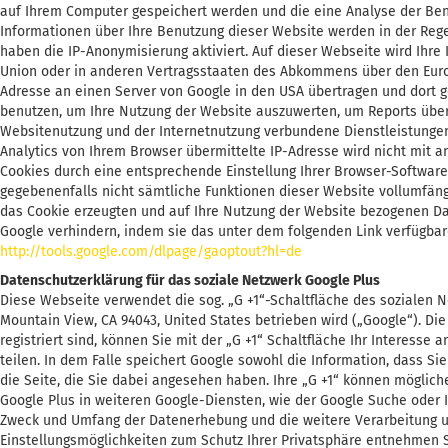
auf Ihrem Computer gespeichert werden und die eine Analyse der Ben
Informationen über Ihre Benutzung dieser Website werden in der Rege
haben die IP-Anonymisierung aktiviert. Auf dieser Webseite wird Ihre
Union oder in anderen Vertragsstaaten des Abkommens über den Europ
Adresse an einen Server von Google in den USA übertragen und dort g
benutzen, um Ihre Nutzung der Website auszuwerten, um Reports übe
Websitenutzung und der Internetnutzung verbundene Dienstleistunge
Analytics von Ihrem Browser übermittelte IP-Adresse wird nicht mit
Cookies durch eine entsprechende Einstellung Ihrer Browser-Software 
gegebenenfalls nicht sämtliche Funktionen dieser Website vollumfäng
das Cookie erzeugten und auf Ihre Nutzung der Website bezogenen Dat
Google verhindern, indem sie das unter dem folgenden Link verfügbar
http://tools.google.com/dlpage/gaoptout?hl=de
Datenschutzerklärung für das soziale Netzwerk Google Plus
Diese Webseite verwendet die sog. „G +1“-Schaltfläche des sozialen N
Mountain View, CA 94043, United States betrieben wird („Google“). Di
registriert sind, können Sie mit der „G +1“ Schaltfläche Ihr Interess
teilen. In dem Falle speichert Google sowohl die Information, dass Si
die Seite, die Sie dabei angesehen haben. Ihre „G +1“ können möglic
Google Plus in weiteren Google-Diensten, wie der Google Suche oder 
Zweck und Umfang der Datenerhebung und die weitere Verarbeitung u
Einstellungsmöglichkeiten zum Schutz Ihrer Privatsphäre entnehmen 